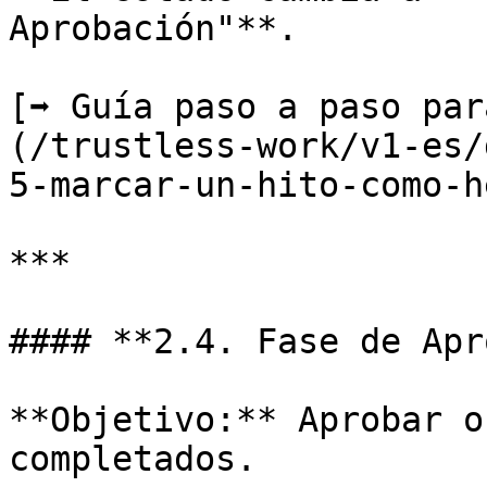
Aprobación"**.

[➡️ Guía paso a paso pa
(/trustless-work/v1-es/
5-marcar-un-hito-como-h
***

#### **2.4. Fase de Apr
**Objetivo:** Aprobar o
completados.
