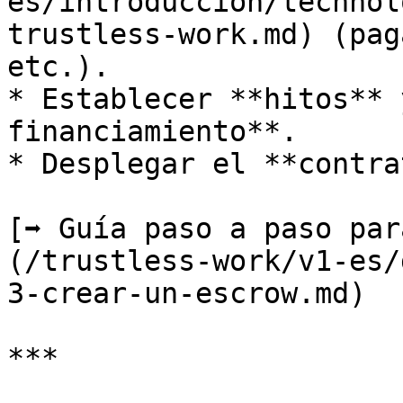
es/introduccion/technol
trustless-work.md) (pag
etc.).

* Establecer **hitos** 
financiamiento**.

* Desplegar el **contra
[➡️ Guía paso a paso pa
(/trustless-work/v1-es/
3-crear-un-escrow.md)

***
