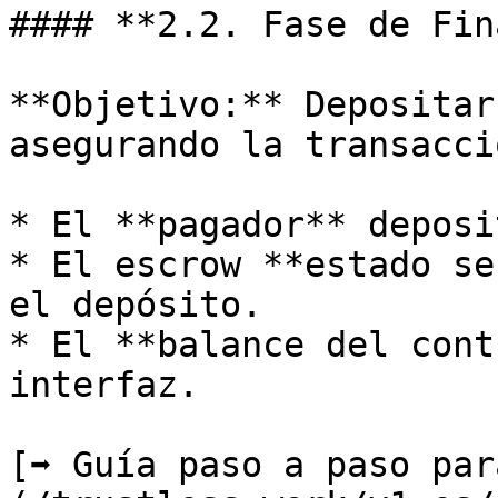
#### **2.2. Fase de Fin
**Objetivo:** Depositar
asegurando la transacció
* El **pagador** deposi
* El escrow **estado se
el depósito.

* El **balance del cont
interfaz.

[➡️ Guía paso a paso pa