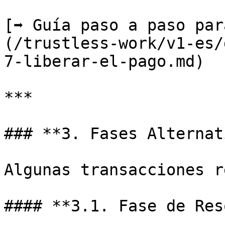
[➡️ Guía paso a paso pa
(/trustless-work/v1-es/
7-liberar-el-pago.md)

***

### **3. Fases Alternat
Algunas transacciones r
#### **3.1. Fase de Res