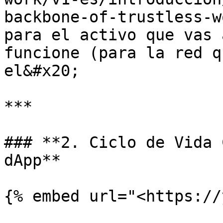
backbone-of-trustless-w
para el activo que vas 
funcione (para la red q
el&#x20;

***

### **2. Ciclo de Vida 
dApp**

{% embed url="<https://