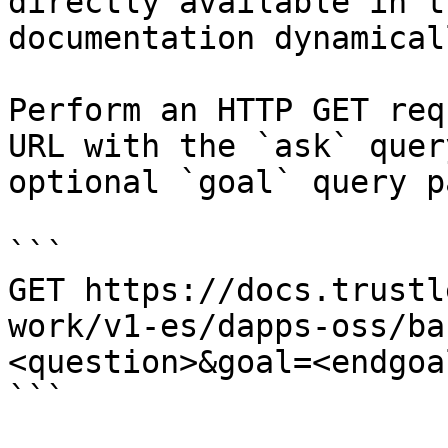
directly available in t
documentation dynamical
Perform an HTTP GET req
URL with the `ask` quer
optional `goal` query p
```

GET https://docs.trustl
work/v1-es/dapps-oss/ba
<question>&goal=<endgoal
```
