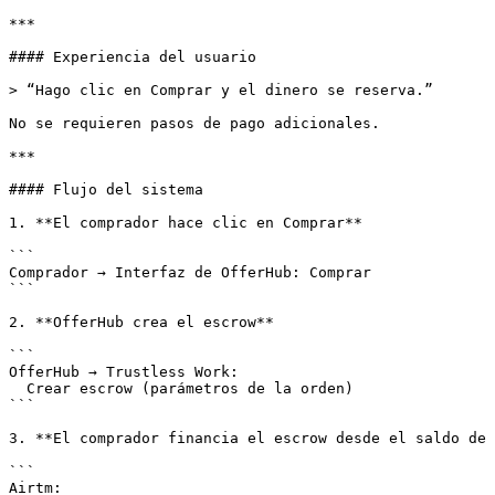
***

#### Experiencia del usuario

> “Hago clic en Comprar y el dinero se reserva.”

No se requieren pasos de pago adicionales.

***

#### Flujo del sistema

1. **El comprador hace clic en Comprar**

```

Comprador → Interfaz de OfferHub: Comprar

```

2. **OfferHub crea el escrow**

```

OfferHub → Trustless Work:

  Crear escrow (parámetros de la orden)

```

3. **El comprador financia el escrow desde el saldo de 
```

Airtm:
