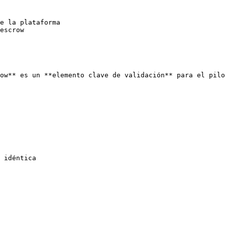
e la plataforma

escrow

ow** es un **elemento clave de validación** para el pilo
 idéntica
