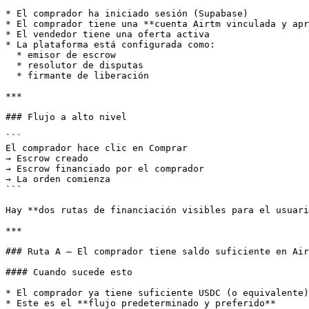
* El comprador ha iniciado sesión (Supabase)

* El comprador tiene una **cuenta Airtm vinculada y apr
* El vendedor tiene una oferta activa

* La plataforma está configurada como:

  * emisor de escrow

  * resolutor de disputas

  * firmante de liberación

***

### Flujo a alto nivel

```

El comprador hace clic en Comprar

→ Escrow creado

→ Escrow financiado por el comprador

→ La orden comienza

```

Hay **dos rutas de financiación visibles para el usuari
***

### Ruta A — El comprador tiene saldo suficiente en Air
#### Cuando sucede esto

* El comprador ya tiene suficiente USDC (o equivalente)
* Este es el **flujo predeterminado y preferido**
