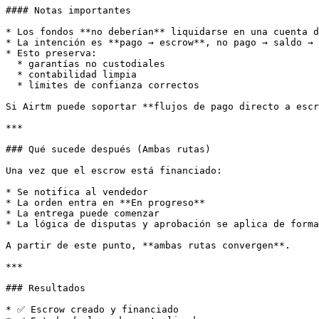
#### Notas importantes

* Los fondos **no deberían** liquidarse en una cuenta d
* La intención es **pago → escrow**, no pago → saldo → 
* Esto preserva:

  * garantías no custodiales

  * contabilidad limpia

  * límites de confianza correctos

Si Airtm puede soportar **flujos de pago directo a escr
***

### Qué sucede después (Ambas rutas)

Una vez que el escrow está financiado:

* Se notifica al vendedor

* La orden entra en **En progreso**

* La entrega puede comenzar

* La lógica de disputas y aprobación se aplica de forma
A partir de este punto, **ambas rutas convergen**.

***

### Resultados

* ✅ Escrow creado y financiado
