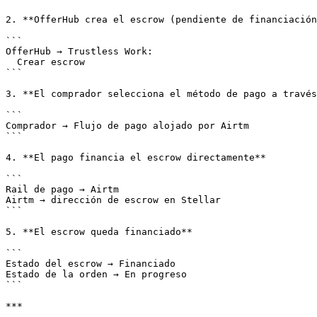
2. **OfferHub crea el escrow (pendiente de financiación
```

OfferHub → Trustless Work:

  Crear escrow

```

3. **El comprador selecciona el método de pago a través
```

Comprador → Flujo de pago alojado por Airtm

```

4. **El pago financia el escrow directamente**

```

Rail de pago → Airtm

Airtm → dirección de escrow en Stellar

```

5. **El escrow queda financiado**

```

Estado del escrow → Financiado

Estado de la orden → En progreso

```

***
