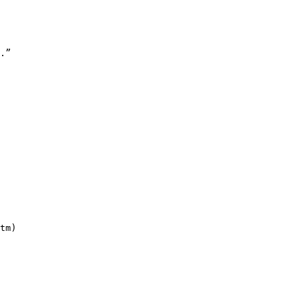
.”

tm)
