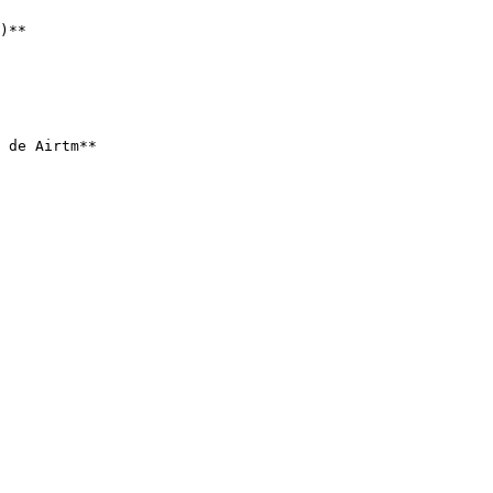
)**

 de Airtm**
