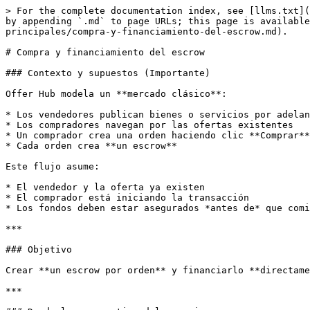
> For the complete documentation index, see [llms.txt](
by appending `.md` to page URLs; this page is available
principales/compra-y-financiamiento-del-escrow.md).

# Compra y financiamiento del escrow

### Contexto y supuestos (Importante)

Offer Hub modela un **mercado clásico**:

* Los vendedores publican bienes o servicios por adelan
* Los compradores navegan por las ofertas existentes

* Un comprador crea una orden haciendo clic **Comprar**

* Cada orden crea **un escrow**

Este flujo asume:

* El vendedor y la oferta ya existen

* El comprador está iniciando la transacción

* Los fondos deben estar asegurados *antes de* que comi
***

### Objetivo

Crear **un escrow por orden** y financiarlo **directame
***
