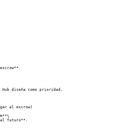
escrow**

 Hub diseña como prioridad.

gar al escrow)

m**\

al futuro**.
