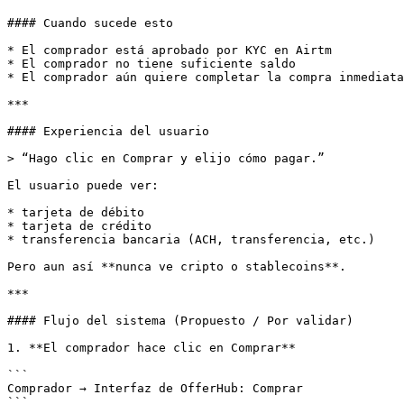
#### Cuando sucede esto

* El comprador está aprobado por KYC en Airtm

* El comprador no tiene suficiente saldo

* El comprador aún quiere completar la compra inmediata
***

#### Experiencia del usuario

> “Hago clic en Comprar y elijo cómo pagar.”

El usuario puede ver:

* tarjeta de débito

* tarjeta de crédito

* transferencia bancaria (ACH, transferencia, etc.)

Pero aun así **nunca ve cripto o stablecoins**.

***

#### Flujo del sistema (Propuesto / Por validar)

1. **El comprador hace clic en Comprar**

```

Comprador → Interfaz de OfferHub: Comprar

```
