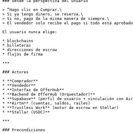
### Desde la perspectiva del usuario

> “Hago clic en Comprar.\

> Si ya tengo dinero, se reserva.\

> Si no, pago de la misma manera de siempre.\

> El vendedor solo recibe el pago si todo está aprobado
El usuario nunca elige:

* blockchains

* billeteras

* direcciones de escrow

* flujos de firma

***

### Actores

* **Comprador**

* **Vendedor**

* **Interfaz de OfferHub**

* **Backend de OfferHub (Orquestador)**

* **Supabase** (perfil de usuario + vinculación con Air
* **Airtm** (cuentas, saldos, railes)

* **Trustless Work** (motor de escrow en Stellar)

* **Stellar (USDC)**

***

### Precondiciones
