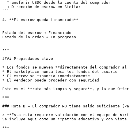
  Transferir USDC desde la cuenta del comprador

  → Dirección de escrow en Stellar

```

4. **El escrow queda financiado**

```

Estado del escrow → Financiado

Estado de la orden → En progreso

```

***

#### Propiedades clave

* Los fondos se mueven **directamente del comprador al 
* El marketplace nunca toca los fondos del usuario

* El escrow se financia inmediatamente

* El vendedor puede proceder con seguridad

Este es el **ruta más limpia y segura**, y la que Offer
***

### Ruta B — El comprador NO tiene saldo suficiente (Pa
⚠️ **Esta ruta requiere validación con el equipo de Airt
Se incluye aquí como un **patrón educativo y con vista 
***
