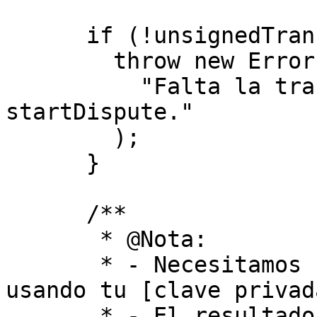
      if (!unsignedTransaction) {

        throw new Error(

          "Falta la transacción no firmada en 
startDispute."

        );

      }

      /**

       * @Nota:

       * - Necesitamos firmar la transacción 
usando tu [clave privad
       * - El resultado será una transacción 