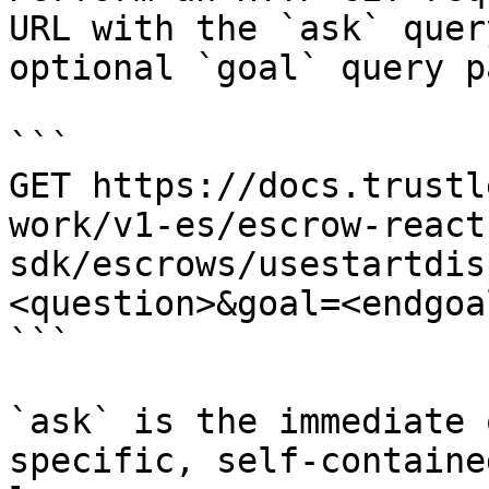
URL with the `ask` quer
optional `goal` query p
```

GET https://docs.trustl
work/v1-es/escrow-react
sdk/escrows/usestartdis
<question>&goal=<endgoal
```

`ask` is the immediate 
specific, self-containe