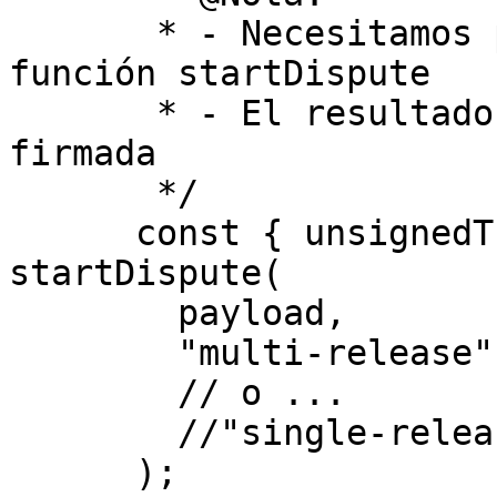
       * - Necesitamos pasar el payload a la 
función startDispute

       * - El resultado será una transacción no 
firmada

       */

      const { unsignedTransaction } = await 
startDispute(

        payload,

        "multi-release"

        // o ...

        //"single-release"

      );
