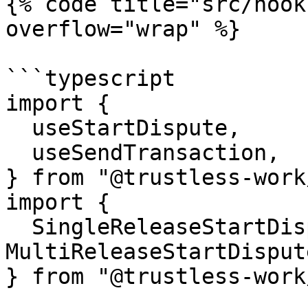
{% code title="src/hook
overflow="wrap" %}

```typescript

import {

  useStartDispute,

  useSendTransaction,

} from "@trustless-work
import {

  SingleReleaseStartDisputePayload, 
MultiReleaseStartDisput
} from "@trustless-work