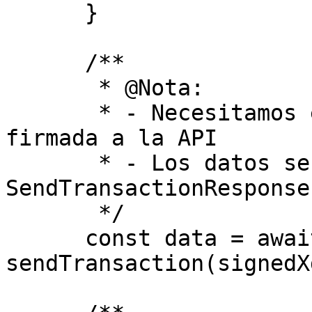
      }

      /**

       * @Nota:

       * - Necesitamos enviar la transacción 
firmada a la API

       * - Los datos serán un 
SendTransactionResponse

       */

      const data = await 
sendTransaction(signedXd