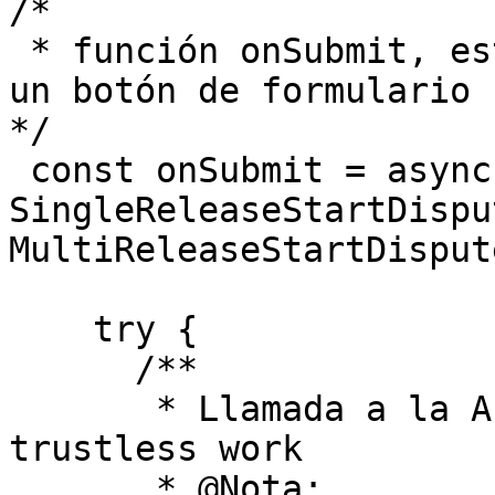
/*

 * función onSubmit, esto podría ser llamada por 
un botón de formulario

*/

 const onSubmit = async (payload: 
SingleReleaseStartDispu
MultiReleaseStartDisput
    try {

      /**

       * Llamada a la API usando los hooks de 
trustless work

       * @Nota:
