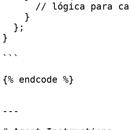
      // lógica para capturar errores

    }

  };

}

```

{% endcode %}

---
