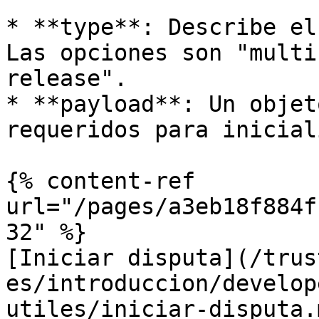
* **type**: Describe el
Las opciones son "multi
release".

* **payload**: Un objet
requeridos para inicial
{% content-ref 
url="/pages/a3eb18f884f
32" %}

[Iniciar disputa](/trus
es/introduccion/develop
utiles/iniciar-disputa.m