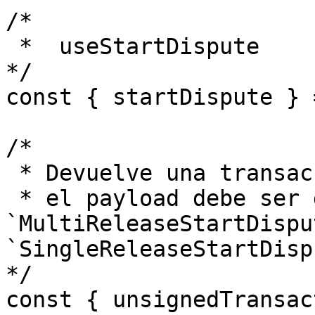
/*

 *  useStartDispute

*/

const { startDispute } 
/* 

 * Devuelve una transacción no firmada

 * el payload debe ser del tipo 
`MultiReleaseStartDispu
`SingleReleaseStartDisp
*/

const { unsignedTransac