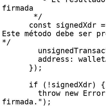
firmada

       */

      const signedXdr = await signTransaction({ /* 
Este método debe ser pr
*/

        unsignedTransaction,

        address: walletAddress || "",

      });

      if (!signedXdr) {

        throw new Error("Falta la transacción 
firmada.");
