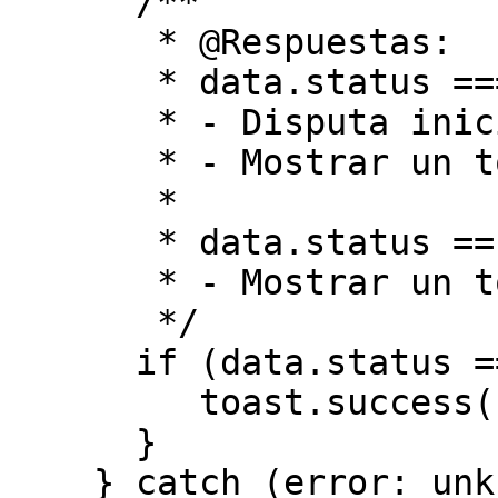
      /**

       * @Respuestas:

       * data.status === "SUCCESS"

       * - Disputa iniciada con éxito

       * - Mostrar un toast de éxito

       *

       * data.status == "ERROR"

       * - Mostrar un toast de error

       */

      if (data.status === "SUCCESS") {

         toast.success("Disputa iniciada");

      }

    } catch (error: unknown) {
