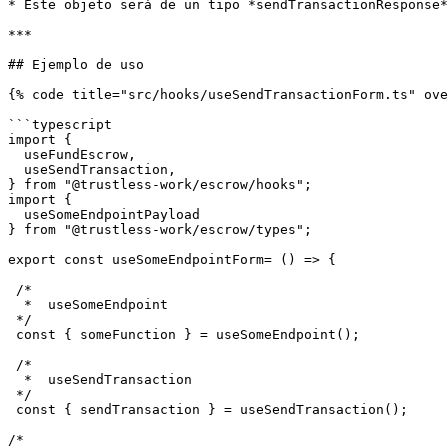
* Este objeto será de un tipo *sendTransactionResponse*
***

## Ejemplo de uso

{% code title="src/hooks/useSendTransactionForm.ts" ove
```typescript

import {

  useFundEscrow,

  useSendTransaction,

} from "@trustless-work/escrow/hooks";

import {

  useSomeEndpointPayload

} from "@trustless-work/escrow/types";

export const useSomeEndpointForm= () => {

 /*

  *  useSomeEndpoint

 */

 const { someFunction } = useSomeEndpoint();

 /*

  *  useSendTransaction

 */

 const { sendTransaction } = useSendTransaction();

/*
