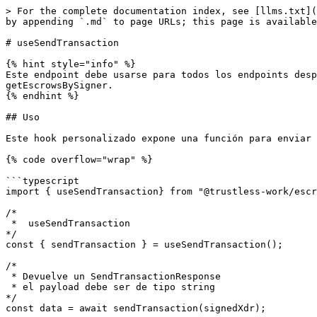
> For the complete documentation index, see [llms.txt](
by appending `.md` to page URLs; this page is available
# useSendTransaction

{% hint style="info" %}

Este endpoint debe usarse para todos los endpoints desp
getEscrowsBySigner.

{% endhint %}

## Uso

Este hook personalizado expone una función para enviar 
{% code overflow="wrap" %}

```typescript

import { useSendTransaction} from "@trustless-work/escr
/*

 *  useSendTransaction

*/

const { sendTransaction } = useSendTransaction();

/* 

 * Devuelve un SendTransactionResponse

 * el payload debe ser de tipo string

*/

const data = await sendTransaction(signedXdr);
