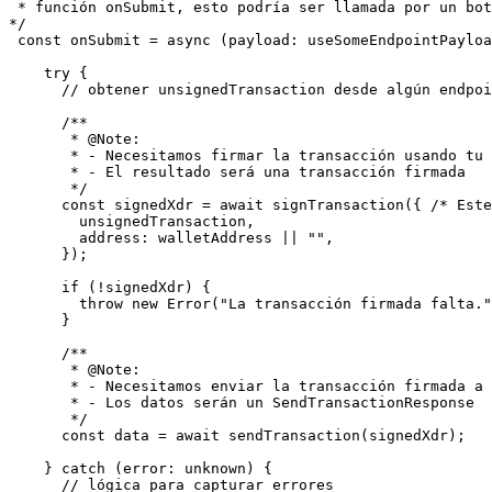
 * función onSubmit, esto podría ser llamada por un botón de formulario

*/

 const onSubmit = async (payload: useSomeEndpointPayload) => {

    try {

      // obtener unsignedTransaction desde algún endpoint ...

      /**

       * @Note:

       * - Necesitamos firmar la transacción usando tu [clave privada] como la wallet

       * - El resultado será una transacción firmada

       */

      const signedXdr = await signTransaction({ /* Este método debe ser proporcionado por la wallet */

        unsignedTransaction,

        address: walletAddress || "",

      });

      if (!signedXdr) {

        throw new Error("La transacción firmada falta.");

      }

      /**

       * @Note:

       * - Necesitamos enviar la transacción firmada a la API

       * - Los datos serán un SendTransactionResponse

       */

      const data = await sendTransaction(signedXdr);

    } catch (error: unknown) {

      // lógica para capturar errores
