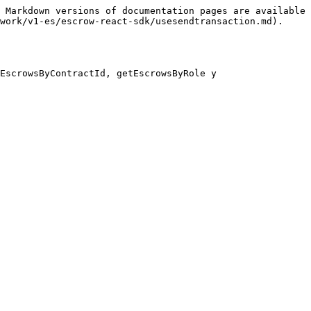
 Markdown versions of documentation pages are available 
work/v1-es/escrow-react-sdk/usesendtransaction.md).

EscrowsByContractId, getEscrowsByRole y 