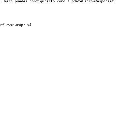
. Pero puedes configurarlo como *UpdateEscrowResponse*.

rflow="wrap" %}
