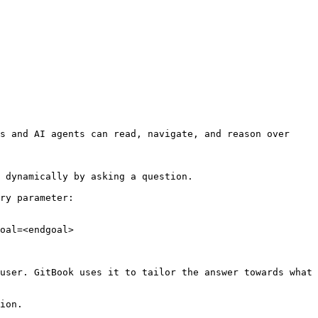
s and AI agents can read, navigate, and reason over 
 dynamically by asking a question.

ry parameter:

oal=<endgoal>

user. GitBook uses it to tailor the answer towards what 
ion.
