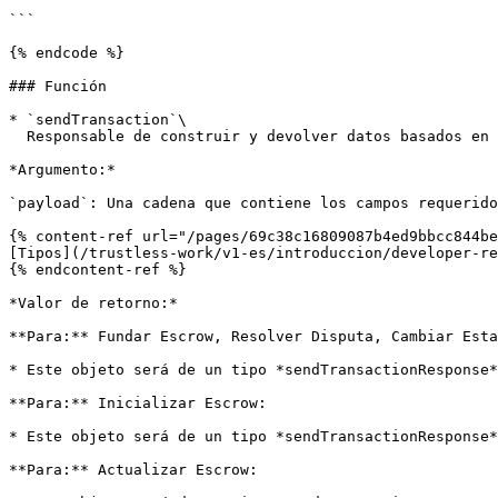
```

{% endcode %}

### Función

* `sendTransaction`\

  Responsable de construir y devolver datos basados en el payload proporcionado.

*Argumento:*

`payload`: Una cadena que contiene los campos requerido
{% content-ref url="/pages/69c38c16809087b4ed9bbcc844be
[Tipos](/trustless-work/v1-es/introduccion/developer-re
{% endcontent-ref %}

*Valor de retorno:*

**Para:** Fundar Escrow, Resolver Disputa, Cambiar Esta
* Este objeto será de un tipo *sendTransactionResponse*
**Para:** Inicializar Escrow:

* Este objeto será de un tipo *sendTransactionResponse*
**Para:** Actualizar Escrow:
