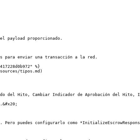
s para enviar una transacción a la red.

417228d0b972" %}

sources/tipos.md)

do del Hito, Cambiar Indicador de Aprobación del Hito, I
.&#x20;

. Pero puedes configurarlo como *InitializeEscrowRespons