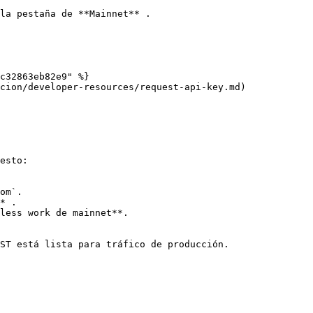
la pestaña de **Mainnet** .

c32863eb82e9" %}

cion/developer-resources/request-api-key.md)

esto:

om`.

* .

less work de mainnet**.

ST está lista para tráfico de producción.
