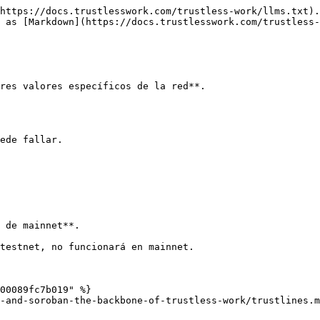
https://docs.trustlesswork.com/trustless-work/llms.txt).
 as [Markdown](https://docs.trustlesswork.com/trustless-
res valores específicos de la red**.

ede fallar.

 de mainnet**.

testnet, no funcionará en mainnet.

00089fc7b019" %}

-and-soroban-the-backbone-of-trustless-work/trustlines.m