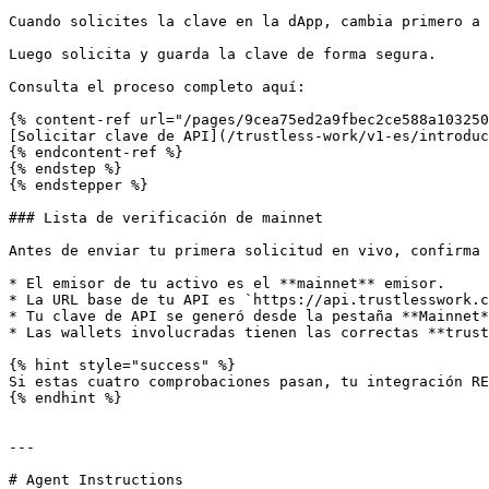
Cuando solicites la clave en la dApp, cambia primero a 
Luego solicita y guarda la clave de forma segura.

Consulta el proceso completo aquí:

{% content-ref url="/pages/9cea75ed2a9fbec2ce588a103250
[Solicitar clave de API](/trustless-work/v1-es/introduc
{% endcontent-ref %}

{% endstep %}

{% endstepper %}

### Lista de verificación de mainnet

Antes de enviar tu primera solicitud en vivo, confirma 
* El emisor de tu activo es el **mainnet** emisor.

* La URL base de tu API es `https://api.trustlesswork.c
* Tu clave de API se generó desde la pestaña **Mainnet*
* Las wallets involucradas tienen las correctas **trust
{% hint style="success" %}

Si estas cuatro comprobaciones pasan, tu integración RE
{% endhint %}

---

# Agent Instructions
