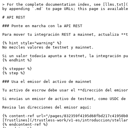
> For the complete documentation index, see [llms.txt](
by appending `.md` to page URLs; this page is available
# API REST

### Ponte en marcha con la API REST

Para mover tu integración REST a mainnet, actualiza **t
{% hint style="warning" %}

No mezcles valores de testnet y mainnet.

Si un valor todavía apunta a testnet, la integración pu
{% endhint %}

{% stepper %}

{% step %}

### Usa el emisor del activo de mainnet

Tu activo de escrow debe usar el **dirección del emisor
Si envías un emisor de activo de testnet, como USDC de 
Revisa las direcciones del emisor aquí:

{% content-ref url="/pages/832359f4195d68fbd217c41950b0
[Trustlines](/trustless-work/v1-es/introduccion/stellar
{% endcontent-ref %}
