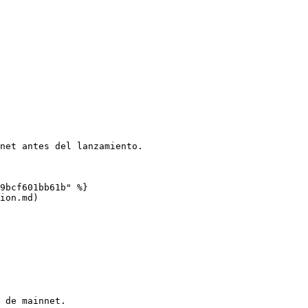
net antes del lanzamiento.

9bcf601bb61b" %}

ion.md)

 de mainnet.
