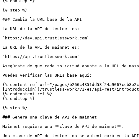
{% endstep %}

{% step %}

### Cambia la URL base de la API

La URL de la API de testnet es:

`https://dev.api.trustlesswork.com`

La URL de la API de mainnet es:

`https://api.trustlesswork.com`

Asegúrate de que cada solicitud apunte a la URL de main
Puedes verificar las URLs base aquí:

{% content-ref url="/pages/b266c4851dd58f24a9067ccb8e2c
[Introducción](/trustless-work/v1-es/api-rest/introduct
{% endcontent-ref %}

{% endstep %}

{% step %}

### Genera una clave de API de mainnet

Mainnet requiere una **clave de API de mainnet**.

Una clave de API de testnet no se autenticará en la API