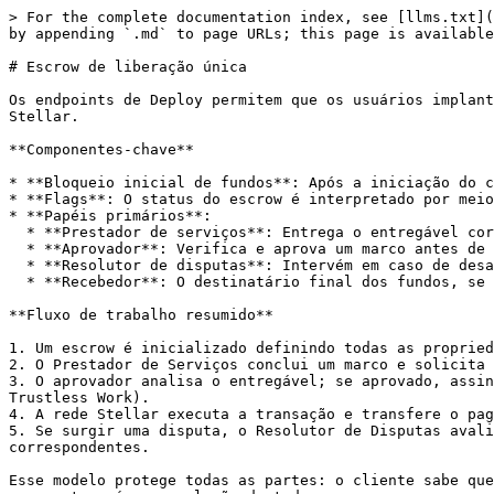
> For the complete documentation index, see [llms.txt](
by appending `.md` to page URLs; this page is available
# Escrow de liberação única

Os endpoints de Deploy permitem que os usuários implant
Stellar.

**Componentes-chave**

* **Bloqueio inicial de fundos**: Após a iniciação do c
* **Flags**: O status do escrow é interpretado por meio
* **Papéis primários**:

  * **Prestador de serviços**: Entrega o entregável correspondente a cada marco.

  * **Aprovador**: Verifica e aprova um marco antes de autorizar a liberação dos fundos.

  * **Resolutor de disputas**: Intervém em caso de desacordo e decide se libera ou reembolsa o montante bloqueado.

  * **Recebedor**: O destinatário final dos fundos, se diferente do Prestador de Serviços.

**Fluxo de trabalho resumido**

1. Um escrow é inicializado definindo todas as propried
2. O Prestador de Serviços conclui um marco e solicita 
3. O aprovador analisa o entregável; se aprovado, assin
Trustless Work).

4. A rede Stellar executa a transação e transfere o pag
5. Se surgir uma disputa, o Resolutor de Disputas avali
correspondentes.

Esse modelo protege todas as partes: o cliente sabe que