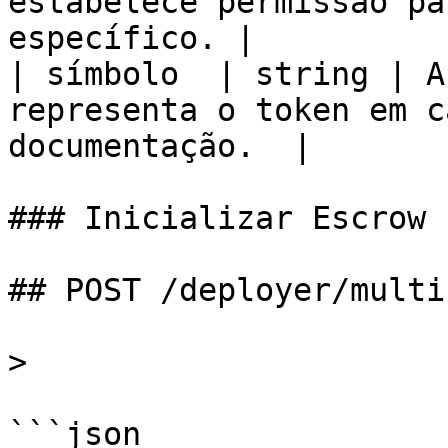
estabelece permissão pa
específico. |

| símbolo  | string | A
representa o token em c
documentação.  |

### Inicializar Escrow

## POST /deployer/multi
>

```json
