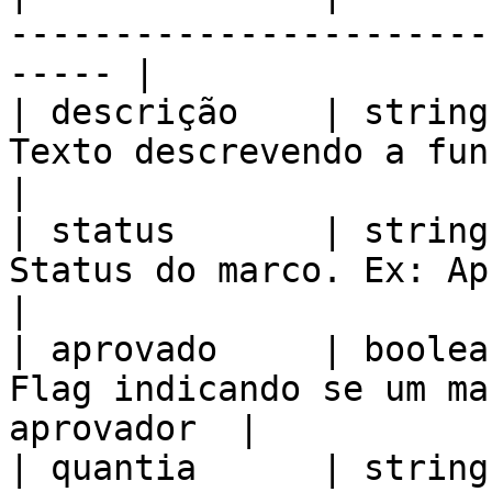
-----------------------
----- |

| descrição    | string
Texto descrevendo a função do marco  
|

| status       | string
Status do marco. Ex: Aprov
|

| aprovado     | boolea
Flag indicando se um ma
aprovador  |

| quantia      | string