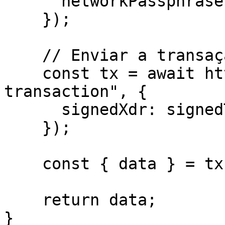
      networkPassphrase: WalletNetwork.TESTNET,

    });

    // Enviar a transação para a Rede Stellar

    const tx = await http.post("/helper/send-
transaction", {

      signedXdr: signedTxXdr,

    });

    const { data } = tx;

    return data; 

}
