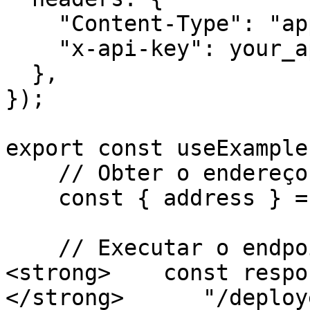
    "Content-Type": "application/json",

    "x-api-key": your_api_key,

  },

});

export const useExample
    // Obter o endereço do assinante

    const { address } = await kit.getAddress();

    // Executar o endpoint

<strong>    const respo
</strong>      "/deploy