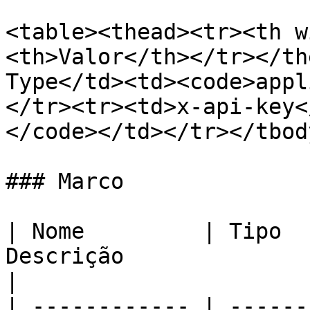
<table><thead><tr><th w
<th>Valor</th></tr></th
Type</td><td><code>appl
</tr><tr><td>x-api-key<
</code></td></tr></tbod
### Marco

| Nome         | Tipo  
Descrição                                               
|

| ------------ | ------