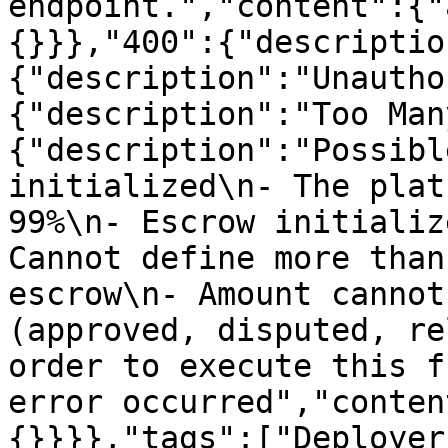
endpoint.","content":{"
{}}},"400":{"descriptio
{"description":"Unautho
{"description":"Too Man
{"description":"Possibl
initialized\n- The plat
99%\n- Escrow initializ
Cannot define more than
escrow\n- Amount cannot
(approved, disputed, re
order to execute this f
error occurred","conten
{}}}},"tags":["Deployer