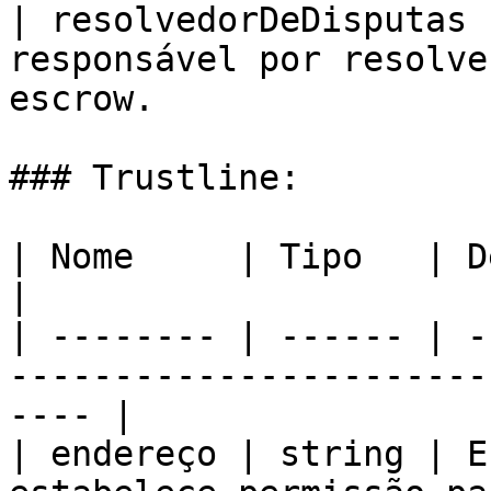
| resolvedorDeDisputas 
responsável por resolve
escrow.                
### Trustline:

| Nome     | Tipo   | Descrição                                               
|

| -------- | ------ | -
-----------------------
---- |

| endereço | string | E