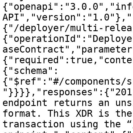
{"openapi":"3.0.0","inf
API","version":"1.0"},"
{"/deployer/multi-relea
{"operationId":"Deploye
aseContract","parameter
{"required":true,"conte
{"schema":
{"$ref":"#/components/s
"}}}},"responses":{"201
endpoint returns an uns
format. This XDR is the
transaction using the “