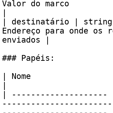
Valor do marco                                          
|

| destinatário | string
Endereço para onde os r
enviados |

### Papéis:

| Nome                 | Tipo   | Descrição                       
|

| -------------------- 
-----------------------
---------------------- |