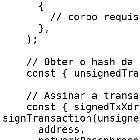
      {

        // corpo requisitado para o endpoint

      },

    );

    // Obter o hash da transação não assinada

    const { unsignedTransaction } = response.data;

    // Assinar a transação pela carteira

    const { signedTxXdr } = await 
signTransaction(unsigne
      address,
