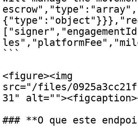
escrow","type":"array",
{"type":"object"}}},"re
["signer","engagementId
les","platformFee","mil
```

<figure><img 
src="/files/0925a3cc21f
31" alt=""><figcaption>
### **O que este endpoi