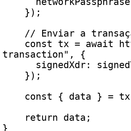
      networkPassphrase: WalletNetwork.TESTNET,

    });

    // Enviar a transação para a Rede Stellar

    const tx = await http.post("/helper/send-
transaction", {

      signedXdr: signedTxXdr,

    });

    const { data } = tx;

    return data;

}
