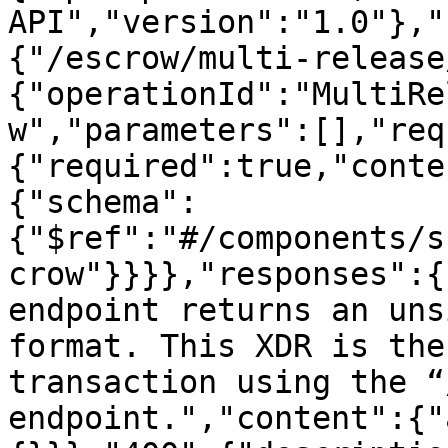
API","version":"1.0"},"
{"/escrow/multi-release
{"operationId":"MultiRe
w","parameters":[],"req
{"required":true,"conte
{"schema":
{"$ref":"#/components/s
crow"}}}},"responses":{
endpoint returns an uns
format. This XDR is the
transaction using the “
endpoint.","content":{"