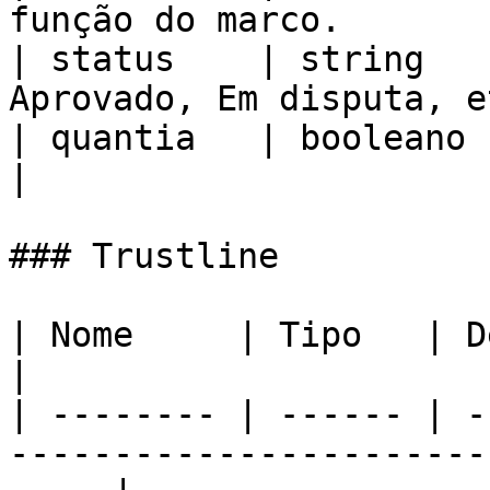
função do marco.       
| status    | string   
Aprovado, Em disputa, e
| quantia   | booleano | Valor do marco     
|

### Trustline

| Nome     | Tipo   | Descrição                                               
|

| -------- | ------ | -
-----------------------