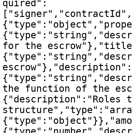
quired":
["signer","contractId",
{"type":"object","prope
{"type":"string","descr
for the escrow"},"title
{"type":"string","descr
escrow"},"description":
{"type":"string","descr
the function of the esc
{"description":"Roles t
structure","type":"arra
{"type":"object"}},"amo
{"type":"number","descr