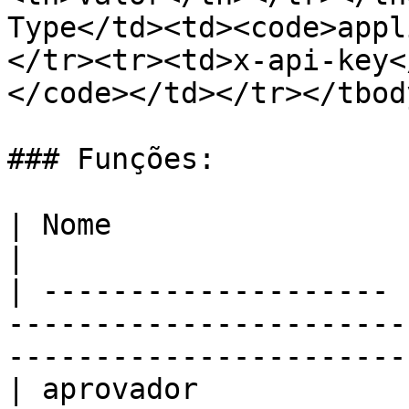
Type</td><td><code>appl
</tr><tr><td>x-api-key<
</code></td></tr></tbod
### Funções:

| Nome                 | Tipo   | Descrição                         
|

| -------------------- 
-----------------------
-----------------------
| aprovador            