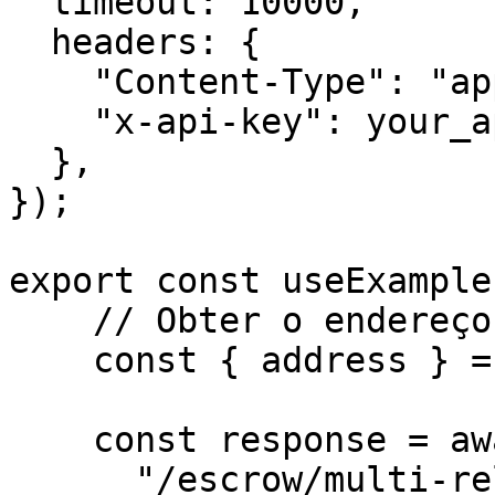
  timeout: 10000,

  headers: {

    "Content-Type": "application/json",

    "x-api-key": your_api_key,

  },

});

export const useExample
    // Obter o endereço do signatário

    const { address } = await kit.getAddress();

    const response = await http.put(

      "/escrow/multi-release/update-escrow",
