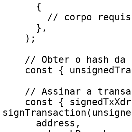
      {

        // corpo requisitado para o endpoint

      },

    ); 

    // Obter o hash da transação não assinada

    const { unsignedTransaction } = response.data;

    // Assinar a transação pela carteira

    const { signedTxXdr } = await 
signTransaction(unsigne
      address,
