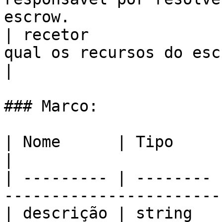
escrow.                
| recetor              
qual os recursos do escrow serão enviados  
|

### Marco:

| Nome      | Tipo     | Descrição                 
|

| --------- | -------- 
------------------------
| descrição | string   