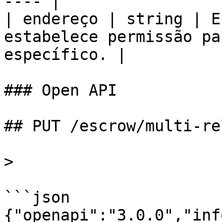
---- |

| endereço | string | E
estabelece permissão pa
específico. |

### Open API

## PUT /escrow/multi-re
>

```json

{"openapi":"3.0.0","inf