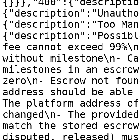
{}}},"400":{"descriptio
{"description":"Unautho
{"description":"Too Man
{"description":"Possibl
fee cannot exceed 99%\n
without milestone\n- Ca
milestones in an escrow
zero\n- Escrow not foun
address should be able 
The platform address of
changed\n- The provided
match the stored escrow
disputed, released) mus