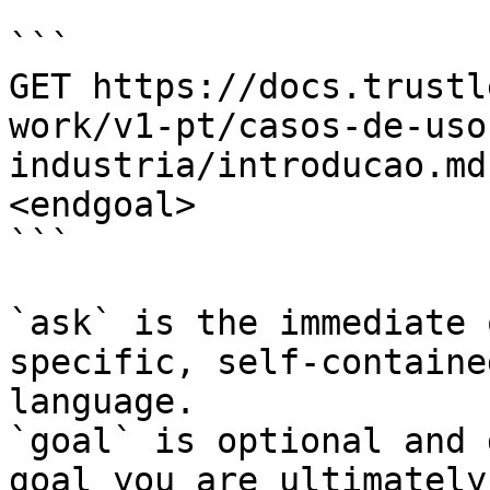
```

GET https://docs.trustl
work/v1-pt/casos-de-uso
industria/introducao.md
<endgoal>

```

`ask` is the immediate 
specific, self-containe
language.

`goal` is optional and 
goal you are ultimately