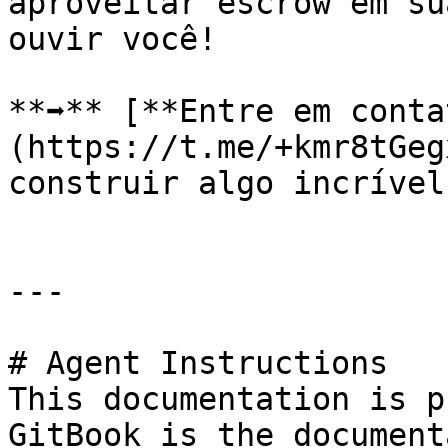
aproveitar escrow em su
ouvir você!

**➡️** [**Entre em cont
(https://t.me/+kmr8tGeg
construir algo incrível
---

# Agent Instructions

This documentation is p
GitBook is the document