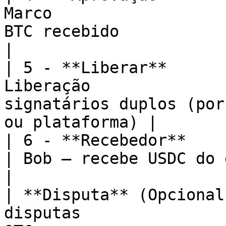
Marco                  
BTC recebido                                                
|

| 5 - **Liberar**      
Liberação              
signatários duplos (por
ou plataforma) |

| 6 - **Recebedor**            | Recebedo
| Bob – recebe USDC do escrow                                  
|

| **Disputa** (Opcional
disputas               