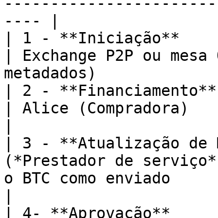
-----------------------
---- |

| 1 - **Iniciação**            | Platafo
| Exchange P2P ou mesa 
metadados)             
| 2 - **Financiamento**        | Financi
| Alice (Compradora)                                                           
|

| 3 - **Atualização de 
(*Prestador de serviço*
o BTC como enviado                                    
|

| 4- **Aprovação**     