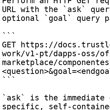
Perform an HTTP GET req
URL with the `ask` quer
optional `goal` query p
```

GET https://docs.trustl
work/v1-pt/dapps-oss/of
marketplace/componentes
<question>&goal=<endgoal
```

`ask` is the immediate 
specific, self-containe