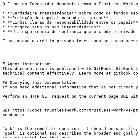
O Fluxo do Investidor demonstra como o Trustless Work p
* **Verdadeira transparência** sobre como os fundos são
* **Proteção de capital baseada em marcos**

* **Linhas claras de responsabilidade entre os papéis**

* **Resgate simples sem intermediários**

* **Uma experiência de confiança que o crédito privado 
É assim que o crédito privado tokenizado se torna acess
---

# Agent Instructions

This documentation is published with GitBook. GitBook i
technical content effectively. Learn more at gitbook.co
## Querying This Documentation

If you need additional information that is not directly
Perform an HTTP GET request on the current page URL wit
```

GET https://docs.trustlesswork.com/trustless-work/v1-pt
<endgoal>

```

`ask` is the immediate question: it should be specific,
`goal` is optional and describes the broader end goal y
is most useful for that goal.
