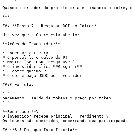
Quando o criador do projeto cria e financia o cofre, o 
***

### **Passo 7 — Resgatar ROI do Cofre**

Uma vez que o Cofre está aberto:

**Ações do Investidor:**

* Conectar carteira

* O portal lê o saldo de PT

* Mostra “Seu USDC Resgatável”

* O investidor clica **Resgatar**

* O cofre queima PT

* O cofre paga USDC ao investidor

#### Fórmula:

```

pagamento = saldo_de_tokens × preço_por_token

```

**Resultado:**\

O investidor recebe principal + rendimento.\

Os tokens são queimados, encerrando sua participação.

## **6.5 Por que Isso Importa**
