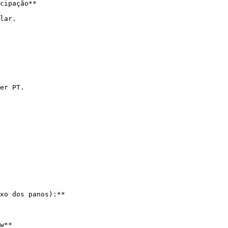
cipação**

lar.

er PT.

xo dos panos):**

w**
