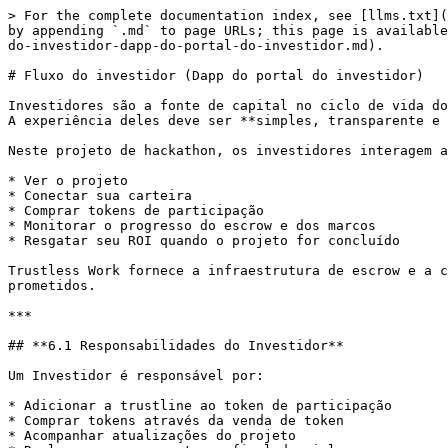
> For the complete documentation index, see [llms.txt](
by appending `.md` to page URLs; this page is available
do-investidor-dapp-do-portal-do-investidor.md).

# Fluxo do investidor (Dapp do portal do investidor)

Investidores são a fonte de capital no ciclo de vida do
A experiência deles deve ser **simples, transparente e 
Neste projeto de hackathon, os investidores interagem a
* Ver o projeto

* Conectar sua carteira

* Comprar tokens de participação

* Monitorar o progresso do escrow e dos marcos

* Resgatar seu ROI quando o projeto for concluído

Trustless Work fornece a infraestrutura de escrow e a c
prometidos.

***

## **6.1 Responsabilidades do Investidor**

Um Investidor é responsável por:

* Adicionar a trustline ao token de participação

* Comprar tokens através da venda de token

* Acompanhar atualizações do projeto
