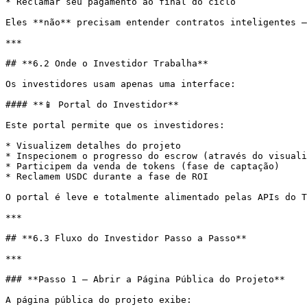
* Reclamar seu pagamento ao final do ciclo

Eles **não** precisam entender contratos inteligentes —
***

## **6.2 Onde o Investidor Trabalha**

Os investidores usam apenas uma interface:

#### **📱 Portal do Investidor**

Este portal permite que os investidores:

* Visualizem detalhes do projeto

* Inspecionem o progresso do escrow (através do visuali
* Participem da venda de tokens (fase de captação)

* Reclamem USDC durante a fase de ROI

O portal é leve e totalmente alimentado pelas APIs do T
***

## **6.3 Fluxo do Investidor Passo a Passo**

***

### **Passo 1 — Abrir a Página Pública do Projeto**

A página pública do projeto exibe:
