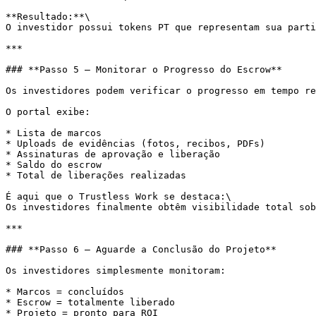
**Resultado:**\

O investidor possui tokens PT que representam sua parti
***

### **Passo 5 — Monitorar o Progresso do Escrow**

Os investidores podem verificar o progresso em tempo re
O portal exibe:

* Lista de marcos

* Uploads de evidências (fotos, recibos, PDFs)

* Assinaturas de aprovação e liberação

* Saldo do escrow

* Total de liberações realizadas

É aqui que o Trustless Work se destaca:\

Os investidores finalmente obtêm visibilidade total sob
***

### **Passo 6 — Aguarde a Conclusão do Projeto**

Os investidores simplesmente monitoram:

* Marcos = concluídos

* Escrow = totalmente liberado

* Projeto = pronto para ROI
