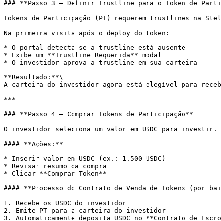
### **Passo 3 — Definir Trustline para o Token de Parti
Tokens de Participação (PT) requerem trustlines na Stel
Na primeira visita após o deploy do token:

* O portal detecta se a trustline está ausente

* Exibe um **Trustline Requerida** modal

* O investidor aprova a trustline em sua carteira

**Resultado:**\

A carteira do investidor agora está elegível para receb
***

### **Passo 4 — Comprar Tokens de Participação**

O investidor seleciona um valor em USDC para investir.

#### **Ações:**

* Inserir valor em USDC (ex.: 1.500 USDC)

* Revisar resumo da compra

* Clicar **Comprar Token**

#### **Processo do Contrato de Venda de Tokens (por bai
1. Recebe os USDC do investidor

2. Emite PT para a carteira do investidor

3. Automaticamente deposita USDC no **Contrato de Escro