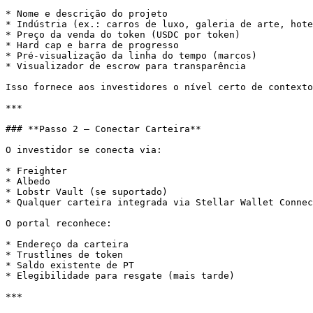
* Nome e descrição do projeto

* Indústria (ex.: carros de luxo, galeria de arte, hote
* Preço da venda do token (USDC por token)

* Hard cap e barra de progresso

* Pré-visualização da linha do tempo (marcos)

* Visualizador de escrow para transparência

Isso fornece aos investidores o nível certo de contexto
***

### **Passo 2 — Conectar Carteira**

O investidor se conecta via:

* Freighter

* Albedo

* Lobstr Vault (se suportado)

* Qualquer carteira integrada via Stellar Wallet Connec
O portal reconhece:

* Endereço da carteira

* Trustlines de token

* Saldo existente de PT

* Elegibilidade para resgate (mais tarde)

***
