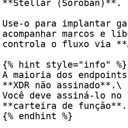
**Stellar (Soroban)**.

Use-o para implantar ga
acompanhar marcos e lib
controla o fluxo via **
{% hint style="info" %}

A maioria dos endpoints
**XDR não assinado**.\

Você deve assiná-lo no 
**carteira de função**.

{% endhint %}
