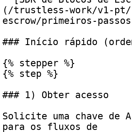
(/trustless-work/v1-pt/
escrow/primeiros-passos.
### Início rápido (orde
{% stepper %}

{% step %}

### 1) Obter acesso

Solicite uma chave de A
para os fluxos de 