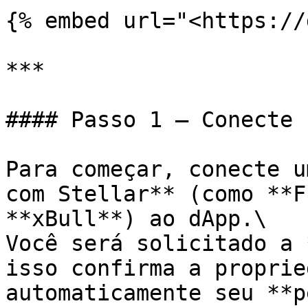
{% embed url="<https://
***

#### Passo 1 — Conecte 
Para começar, conecte u
com Stellar** (como **F
**xBull**) ao dApp.\

Você será solicitado a 
isso confirma a proprie
automaticamente seu **p