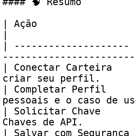
#### 🧠 Resumo

| Ação                 | Descrição                          
|

| -------------------- 
-----------------------
| Conectar Carteira    
criar seu perfil.      
| Completar Perfil     
pessoais e o caso de us
| Solicitar Chave      
Chaves de API.         
| Salvar com Segurança 