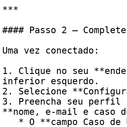
***

#### Passo 2 — Complete
Uma vez conectado:

1. Clique no seu **ende
inferior esquerdo.

2. Selecione **Configur
3. Preencha seu perfil 
**nome, e-mail e caso d
   * O **campo Caso de Uso** é obrigatório antes 