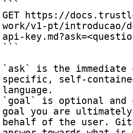
```

GET https://docs.trustl
work/v1-pt/introducao/d
api-key.md?ask=<questio
```

`ask` is the immediate 
specific, self-containe
language.

`goal` is optional and 
goal you are ultimately
behalf of the user. Git
answer towards what is 