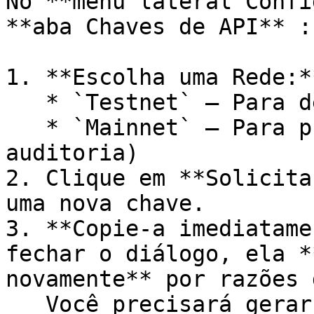
No **menu lateral Confi
**aba Chaves de API** :

1. **Escolha uma Rede:**
   * `Testnet` — Para desenvolvimento e testes

   * `Mainnet` — Para produção (disponível após 
auditoria)

2. Clique em **Solicita
uma nova chave.

3. **Copie-a imediatame
fechar o diálogo, ela *
novamente** por razões 
   Você precisará gerar uma nova se a perder.
