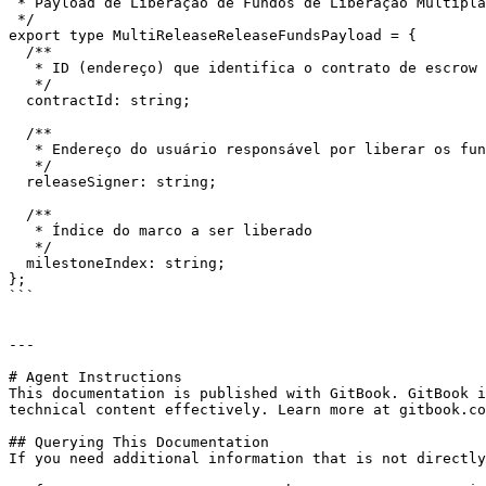
 * Payload de Liberação de Fundos de Liberação Múltipla

 */

export type MultiReleaseReleaseFundsPayload = {

  /**

   * ID (endereço) que identifica o contrato de escrow

   */

  contractId: string;

  /**

   * Endereço do usuário responsável por liberar os fundos do escrow para o prestador de serviço.

   */

  releaseSigner: string;

  /**

   * Índice do marco a ser liberado

   */

  milestoneIndex: string;

};

```

---

# Agent Instructions

This documentation is published with GitBook. GitBook i
technical content effectively. Learn more at gitbook.co
## Querying This Documentation

If you need additional information that is not directly