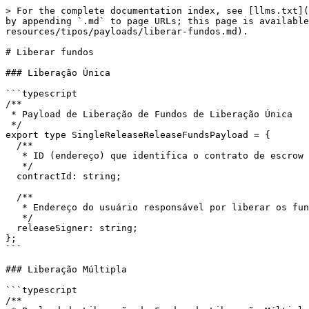
> For the complete documentation index, see [llms.txt](
by appending `.md` to page URLs; this page is available
resources/tipos/payloads/liberar-fundos.md).

# Liberar fundos

### Liberação Única

```typescript

/**

 * Payload de Liberação de Fundos de Liberação Única

 */

export type SingleReleaseReleaseFundsPayload = {

  /**

   * ID (endereço) que identifica o contrato de escrow

   */

  contractId: string;

  /**

   * Endereço do usuário responsável por liberar os fundos do escrow para o prestador de serviço.

   */

  releaseSigner: string;

};

```

### Liberação Múltipla

```typescript

/**
