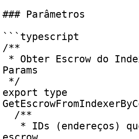
### Parâmetros

```typescript

/**

 * Obter Escrow do Indexador por IDs de Contrato 
Params

 */

export type 
GetEscrowFromIndexerByC
  /**

   * IDs (endereços) que identificam os contratos 
escrow.
