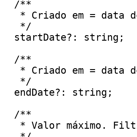
  /**

   * Criado em = data de início. Filtragem

   */

  startDate?: string;

  /**

   * Criado em = data de término. Filtragem

   */

  endDate?: string;

  /**

   * Valor máximo. Filtragem

   */
