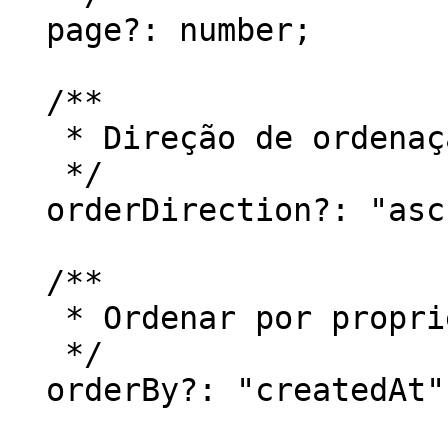
  page?: number;

  /**

   * Direção de ordenação. Ordenação

   */

  orderDirection?: "asc" | "desc";

  /**

   * Ordenar por propriedade. Ordenação

   */

  orderBy?: "createdAt" | "updatedAt" | "amount";
