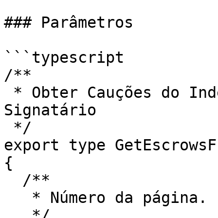
### Parâmetros

```typescript

/**

 * Obter Cauções do Indexador por Parâmetros do 
Signatário

 */

export type GetEscrowsF
{

  /**

   * Número da página. Paginação

   */
