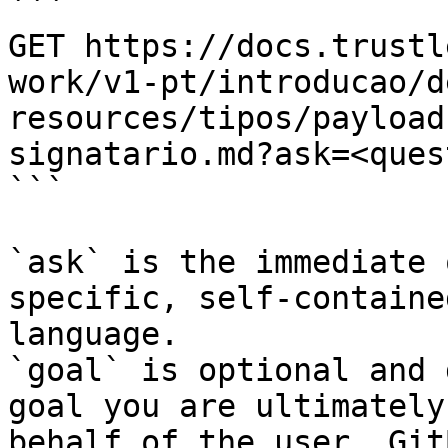
```

GET https://docs.trustl
work/v1-pt/introducao/d
resources/tipos/payload
signatario.md?ask=<ques
```

`ask` is the immediate 
specific, self-containe
language.

`goal` is optional and 
goal you are ultimately
behalf of the user. Git