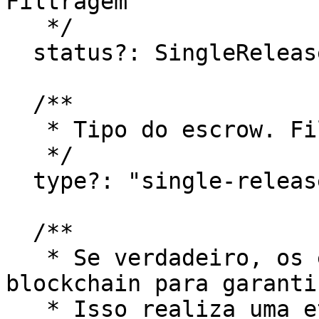
Filtragem

   */

  status?: SingleReleaseEscrowStatus;

  /**

   * Tipo do escrow. Filtragem

   */

  type?: "single-release" | "multi-release";

  /**

   * Se verdadeiro, os escrows serão validados na 
blockchain para garanti
   * Isso realiza uma etapa adicional de 