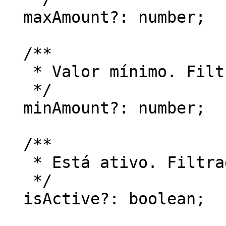
  maxAmount?: number;

  /**

   * Valor mínimo. Filtragem

   */

  minAmount?: number;

  /**

   * Está ativo. Filtragem

   */

  isActive?: boolean;
