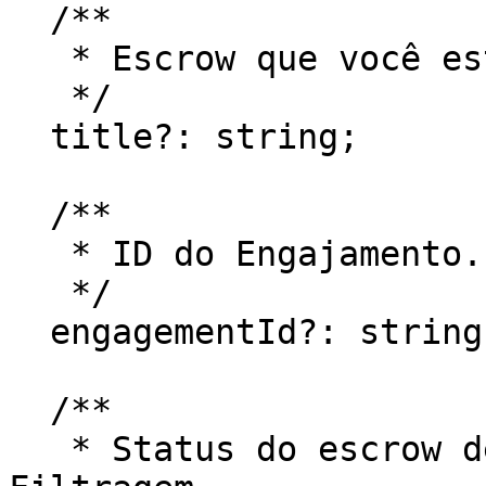
  /**

   * Escrow que você está procurando. Filtragem

   */

  title?: string;

  /**

   * ID do Engajamento. Filtragem

   */

  engagementId?: string;

  /**

   * Status do escrow de liberação única. 