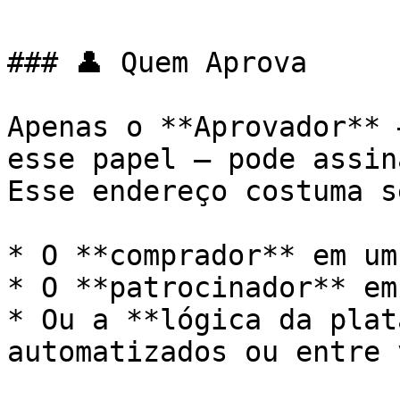
### 👤 Quem Aprova

Apenas o **Aprovador** 
esse papel — pode assin
Esse endereço costuma se
* O **comprador** em um
* O **patrocinador** em
* Ou a **lógica da plat
automatizados ou entre 