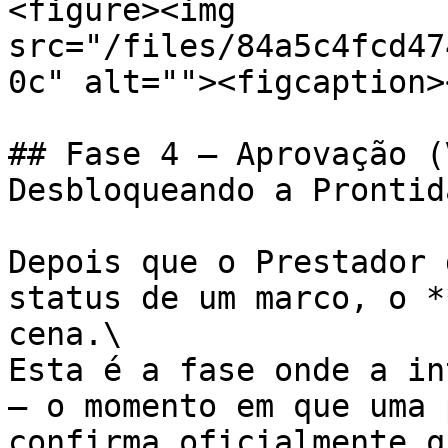
<figure><img 
src="/files/84a5c4fcd47
0c" alt=""><figcaption>
## Fase 4 — Aprovação (
Desbloqueando a Prontidã
Depois que o Prestador 
status de um marco, o *
cena.\

Esta é a fase onde a in
— o momento em que uma 
confirma oficialmente q