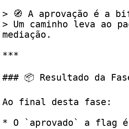
> 🧭 A aprovação é a bi
> Um caminho leva ao pa
mediação.

***

### 📦 Resultado da Fas
Ao final desta fase:

* O `aprovado` a flag é