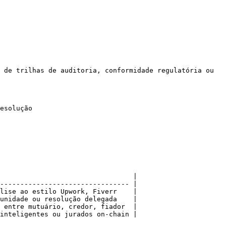
 de trilhas de auditoria, conformidade regulatória ou 
esolução

                                 |

-------------------------------- |

lise ao estilo Upwork, Fiverr    |

unidade ou resolução delegada    |

 entre mutuário, credor, fiador  |

inteligentes ou jurados on-chain |
