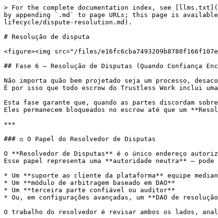
> For the complete documentation index, see [llms.txt](
by appending `.md` to page URLs; this page is available
lifecycle/dispute-resolution.md).

# Resolução de disputa

<figure><img src="/files/e16fc6cba7493209b8780f166f107e
## Fase 6 — Resolução de Disputas (Quando Confiança Enc
Não importa quão bem projetado seja um processo, desaco
É por isso que todo escrow do Trustless Work inclui uma
Esta fase garante que, quando as partes discordam sobre
Eles permanecem bloqueados no escrow até que um **Resol
***

### ⚖️ O Papel do Resolvedor de Disputas

O **Resolvedor de Disputas** é o único endereço autoriz
Esse papel representa uma **autoridade neutra** — pode 
* Um **suporte ao cliente da plataforma** equipe median
* Um **módulo de arbitragem baseado em DAO**

* Um **terceira parte confiável ou auditor**

* Ou, em configurações avançadas, um **DAO de resolução
O trabalho do resolvedor é revisar ambos os lados, anal