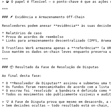
> 🧩 O papel é flexível — o ponto-chave é que as ações 
***

### 🪶 Evidência e Armazenamento Off-Chain

Resolvedores podem anexar **evidência** às suas decisõe
* Relatórios de caso

* Prova de acordos de reembolso

* Links para armazenamento descentralizado (IPFS, Arwea
O Trustless Work armazena apenas a **referência** (a UR
Isso mantém os dados on-chain leves enquanto preserva u
***

### 📦 Resultado da Fase de Resolução de Disputas

Ao final desta fase:

* O **Resolvedor de Disputas** assinou e submeteu uma t
* Os fundos foram reencaminhados de acordo com a lista 
* O escrow foi `resolvido` a bandeira é definida como *
* Todos os movimentos são publicamente visíveis e audit
> 💡 A Fase de Disputa prova que mesmo em desacordo, a 
> Sem decisões ocultas — todo resultado está on-chain, 