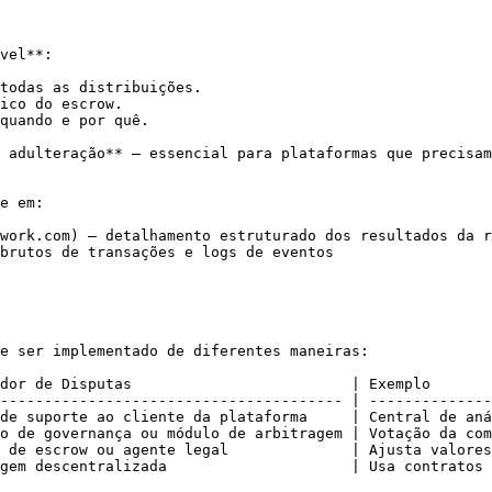
vel**:

todas as distribuições.

ico do escrow.

quando e por quê.

 adulteração** — essencial para plataformas que precisam
e em:

work.com) — detalhamento estruturado dos resultados da r
brutos de transações e logs de eventos

e ser implementado de diferentes maneiras:

dor de Disputas                         | Exemplo       
--------------------------------------- | --------------
de suporte ao cliente da plataforma     | Central de aná
o de governança ou módulo de arbitragem | Votação da com
 de escrow ou agente legal              | Ajusta valores
gem descentralizada                     | Usa contratos 