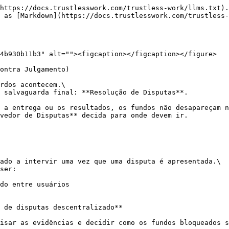
https://docs.trustlesswork.com/trustless-work/llms.txt).
 as [Markdown](https://docs.trustlesswork.com/trustless-
4b930b11b3" alt=""><figcaption></figcaption></figure>

ontra Julgamento)

rdos acontecem.\

 salvaguarda final: **Resolução de Disputas**.

 a entrega ou os resultados, os fundos não desapareçam n
vedor de Disputas** decida para onde devem ir.

ado a intervir uma vez que uma disputa é apresentada.\

ser:

do entre usuários

 de disputas descentralizado**

isar as evidências e decidir como os fundos bloqueados s