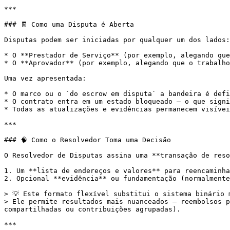
***

### 🧾 Como uma Disputa é Aberta

Disputas podem ser iniciadas por qualquer um dos lados:

* O **Prestador de Serviço** (por exemplo, alegando que
* O **Aprovador** (por exemplo, alegando que o trabalho
Uma vez apresentada:

* O marco ou o `do escrow em disputa` a bandeira é defi
* O contrato entra em um estado bloqueado — o que signi
* Todas as atualizações e evidências permanecem visívei
***

### 🧠 Como o Resolvedor Toma uma Decisão

O Resolvedor de Disputas assina uma **transação de reso
1. Um **lista de endereços e valores** para reencaminha
2. Opcional **evidência** ou fundamentação (normalmente
> 💡 Este formato flexível substitui o sistema binário 
> Ele permite resultados mais nuanceados — reembolsos p
compartilhadas ou contribuições agrupadas).

***
