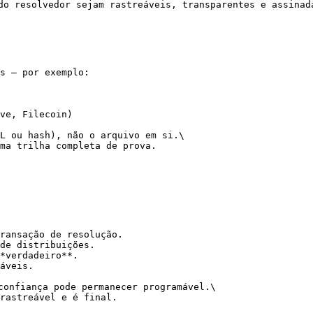
do resolvedor sejam rastreáveis, transparentes e assinada
s — por exemplo:

ve, Filecoin)

L ou hash), não o arquivo em si.\

ma trilha completa de prova.

ransação de resolução.

de distribuições.

*verdadeiro**.

áveis.

confiança pode permanecer programável.\

rastreável e é final.
