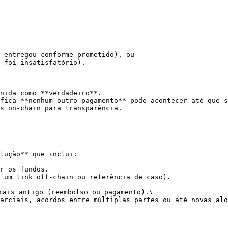
 entregou conforme prometido), ou

 foi insatisfatório).

nida como **verdadeiro**.

fica **nenhum outro pagamento** pode acontecer até que s
s on-chain para transparência.

lução** que inclui:

r os fundos.

 um link off-chain ou referência de caso).

mais antigo (reembolso ou pagamento).\

arciais, acordos entre múltiplas partes ou até novas alo