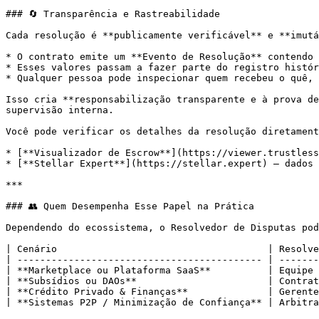
### 🔄 Transparência e Rastreabilidade

Cada resolução é **publicamente verificável** e **imutá
* O contrato emite um **Evento de Resolução** contendo 
* Esses valores passam a fazer parte do registro histór
* Qualquer pessoa pode inspecionar quem recebeu o quê, 
Isso cria **responsabilização transparente e à prova de
supervisão interna.

Você pode verificar os detalhes da resolução diretament
* [**Visualizador de Escrow**](https://viewer.trustless
* [**Stellar Expert**](https://stellar.expert) — dados 
***

### 👥 Quem Desempenha Esse Papel na Prática

Dependendo do ecossistema, o Resolvedor de Disputas pod
| Cenário                                     | Resolve
| ------------------------------------------- | -------
| **Marketplace ou Plataforma SaaS**          | Equipe 
| **Subsídios ou DAOs**                       | Contrat
| **Crédito Privado & Finanças**              | Gerente
| **Sistemas P2P / Minimização de Confiança** | Arbitra