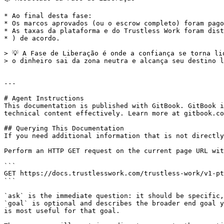
* Ao final desta fase:

* Os marcos aprovados (ou o escrow completo) foram pago
* As taxas da plataforma e do Trustless Work foram dist
* ) de acordo.

> 💡 A Fase de Liberação é onde a confiança se torna liq
> o dinheiro sai da zona neutra e alcança seu destino l
---

# Agent Instructions

This documentation is published with GitBook. GitBook i
technical content effectively. Learn more at gitbook.co
## Querying This Documentation

If you need additional information that is not directly
Perform an HTTP GET request on the current page URL wit
```

GET https://docs.trustlesswork.com/trustless-work/v1-pt
```

`ask` is the immediate question: it should be specific,
`goal` is optional and describes the broader end goal y
is most useful for that goal.
