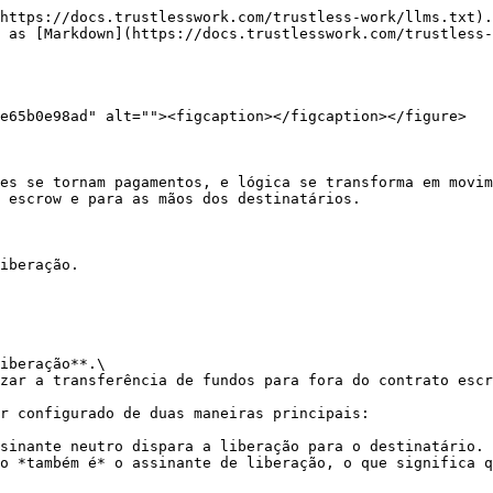
https://docs.trustlesswork.com/trustless-work/llms.txt).
 as [Markdown](https://docs.trustlesswork.com/trustless-
e65b0e98ad" alt=""><figcaption></figcaption></figure>

es se tornam pagamentos, e lógica se transforma em movim
 escrow e para as mãos dos destinatários.

iberação.

iberação**.\

zar a transferência de fundos para fora do contrato escr
r configurado de duas maneiras principais:

sinante neutro dispara a liberação para o destinatário.

o *também é* o assinante de liberação, o que significa q