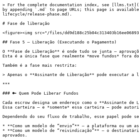
> For the complete documentation index, see [llms.txt](
by appending `.md` to page URLs; this page is available
lifecycle/release-phase.md).

# Fase de liberação

<figure><img src="/files/dd9d188c25b04c313403b16ee06893
## Fase 5 — Liberação (Executando o Pagamento)

O **Fase de Liberação** é onde tudo se junta — aprovaçõ
Esta é a única fase que realmente *move fundos* fora do
Também é a fase mais restrita:

> Apenas o **Assinante de Liberação** pode executar a l
***

### 🔑 Quem Pode Liberar Fundos

Cada escrow designa um endereço como o **Assinante de L
Essa carteira — e *somente* essa carteira — pode autori
Dependendo do seu fluxo de trabalho, esse papel pode se
* **Como um modelo de “envio”** — a plataforma ou um as
* **Como um modelo de “reivindicação”** — o destinatári
aprovados.
