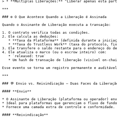
> * **Múltiplas Liberações:** “Liberar apenas esta part
***

### ⚙️ O Que Acontece Quando a Liberação é Assinada

Quando o Assinante de Liberação executa a transação:

1. O contrato verifica todas as condições.

2. Ele calcula as deduções:

   * **Taxa da Plataforma** (definida durante a iniciação, por exemplo, 1%)

   * **Taxa do Trustless Work** (taxa do protocolo, fixa em 0,3%)

3. Ele transfere o saldo restante para o endereço do de
4. Ele atualiza o marco (ou o escrow inteiro) com:

   * `released: true`

   * Um hash de transação de liberação (visível on-chain).

Esse evento se torna um registro permanente e auditável
***

### 💬 Envio vs. Reivindicação — Duas Faces da Liberação
#### **Envio**

* O Assinante de Liberação (plataforma ou operador) env
* Ideal para plataformas que gerenciam o fluxo de fundo
* Fornece uma camada extra de controle e conformidade.

#### **Reivindicação**
