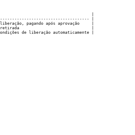
                                      |

------------------------------------- |

liberação, pagando após aprovação     |

retirada                              |

ondições de liberação automaticamente |
