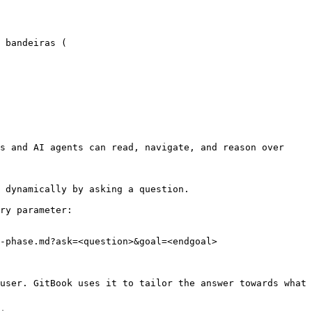
 bandeiras (

s and AI agents can read, navigate, and reason over 
 dynamically by asking a question.

ry parameter:

-phase.md?ask=<question>&goal=<endgoal>

user. GitBook uses it to tailor the answer towards what 