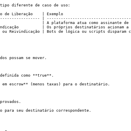
tipo diferente de caso de uso:

o de Liberação    | Exemplo                             
----------------- | ------------------------------------
                  | A plataforma atua como assinante de 
ndicação          | Os próprios destinatários acionam a 
 ou Reivindicação | Bots de lógica ou scripts disparam c
dos possam se mover.

definida como **true**.

 em escrow** (menos taxas) para o destinatário.

provados.

o para seu destinatário correspondente.
