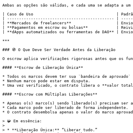
Ambas as opções são válidas, e cada uma se adapta a um 
| Caso de Uso                                   | Padrã
| --------------------------------------------- | -----
| **Mercados de freelancers**                   | Envio
| **Pagamentos em escrow ou bolsas**            | Reivi
| **dApps automatizados ou ferramentas de DAO** | Envio
***

### 🧭 O Que Deve Ser Verdade Antes da Liberação

O escrow aplica verificações rigorosas antes que os fun
#### **Escrow de Liberação Única**

* Todos os marcos devem ter sua `bandeira de aprovado` 
* Nenhum marco pode estar em disputa.

* Uma vez verificado, o contrato libera o **valor total
#### **Escrow com Múltiplas Liberações**

* Apenas o(s) marco(s) sendo liberado(s) precisam ser a
* Cada marco pode ser liberado de forma independente.

* O contrato desembolsa apenas o valor do marco aprovad
> 🧩 Em essência:

>

> * **Liberação Única:** “Liberar tudo.”
