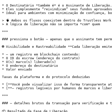
* O Destinatário *também é* é o Assinante de Liberação.

* Eles simplesmente “reivindicam” seus fundos aprovados
* Ideal para ambientes com minimização de confiança, bo
> 🧠 Ambos os fluxos coexistem dentro do Trustless Work.
> A lógica de liberação não se importa *com* quem

***

### pressiona o botão — apenas que o assinante tem perm
🌐 Visibilidade e Rastreabilidade **Cada liberação emite
* — um registro em blockchain contendo:

* O ID do escrow (endereço do contrato)

* O(s) marco(s) liberado(s)

* O endereço do destinatário

* Valor enviado

Taxas da plataforma e do protocolo deduzidas

* [**Você pode visualizar isso de forma transparente at
* [**— registros legíveis por humanos de marcos e liber
***

### — detalhes brutos da transação para verificação e t
📦 Resultado da Fase de Liberação
