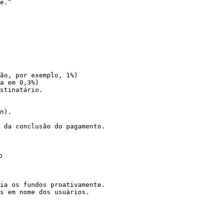
e.”

stinatário.

 da conclusão do pagamento.



ia os fundos proativamente.

s em nome dos usuários.
