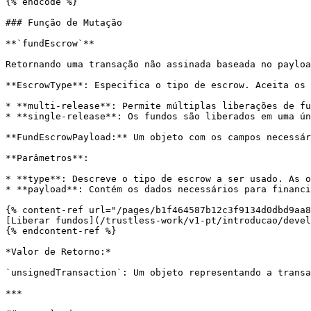
{% endcode %}

### Função de Mutação

**`fundEscrow`**

Retornando uma transação não assinada baseada no payloa
**EscrowType**: Especifica o tipo de escrow. Aceita os 
* **multi-release**: Permite múltiplas liberações de fu
* **single-release**: Os fundos são liberados em uma ún
**FundEscrowPayload:** Um objeto com os campos necessár
**Parâmetros**:

* **type**: Descreve o tipo de escrow a ser usado. As o
* **payload**: Contém os dados necessários para financi
{% content-ref url="/pages/b1f464587b12c3f9134d0dbd9aa8
[Liberar fundos](/trustless-work/v1-pt/introducao/devel
{% endcontent-ref %}

*Valor de Retorno:*

`unsignedTransaction`: Um objeto representando a transa
***
