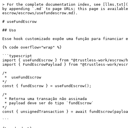
> For the complete documentation index, see [llms.txt](
by appending `.md` to page URLs; this page is available
escrow/escrows/usefundescrow.md).

# useFundEscrow

## Uso

Esse hook customizado expõe uma função para financiar e
{% code overflow="wrap" %}

```typescript

import { useFundEscrow } from "@trustless-work/escrow/h
import { FundEscrowPayload } from "@trustless-work/escr
/*

 *  useFundEscrow

*/

const { fundEscrow } = useFundEscrow();

/* 

 * Retorna uma transação não assinada

 * payload deve ser do tipo `fundEscrow`

*/

const { unsignedTransaction } = await fundEscrow(payloa
```
