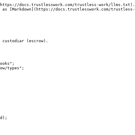
https://docs.trustlesswork.com/trustless-work/llms.txt).
 as [Markdown](https://docs.trustlesswork.com/trustless-
 custodiar (escrow).

ooks";

ow/types";

d);
