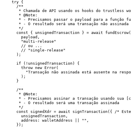
    try {

      /**

       * Chamada de API usando os hooks do trustless work

       * @Note:

       * - Precisamos passar o payload para a função fundEscrow

       * - O resultado será uma transação não assinada

       */

      const { unsignedTransaction } = await fundEscrow(

        payload,

        "multi-release"

        // ou ...

        // "single-release"

      );

      if (!unsignedTransaction) {

        throw new Error(

          "Transação não assinada está ausente na resposta do fundEscrow."

        );

      }

      /**

       * @Note:

       * - Precisamos assinar a transação usando sua [chave privada], como a carteira

       * - O resultado será uma transação assinada

       */

      const signedXdr = await signTransaction({ /* Este método deve ser fornecido pela carteira */

        unsignedTransaction,

        address: walletAddress || "",

      });
