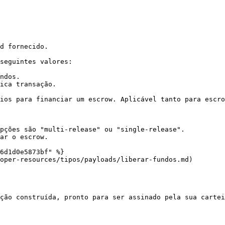
d fornecido.

seguintes valores:

ndos.

ica transação.

ios para financiar um escrow. Aplicável tanto para escro
pções são "multi-release" ou "single-release".

ar o escrow.

6d1d0e5873bf" %}

oper-resources/tipos/payloads/liberar-fundos.md)

ção construída, pronto para ser assinado pela sua cartei