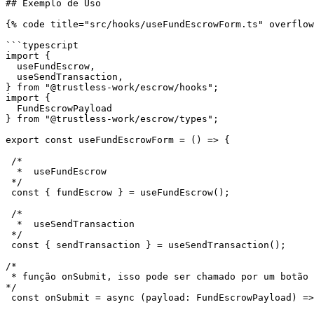
## Exemplo de Uso

{% code title="src/hooks/useFundEscrowForm.ts" overflow
```typescript

import {

  useFundEscrow,

  useSendTransaction,

} from "@trustless-work/escrow/hooks";

import {

  FundEscrowPayload

} from "@trustless-work/escrow/types";

export const useFundEscrowForm = () => {

 /*

  *  useFundEscrow

 */

 const { fundEscrow } = useFundEscrow();

 /*

  *  useSendTransaction

 */

 const { sendTransaction } = useSendTransaction();

/*

 * função onSubmit, isso pode ser chamado por um botão de formulário

*/

 const onSubmit = async (payload: FundEscrowPayload) => {
