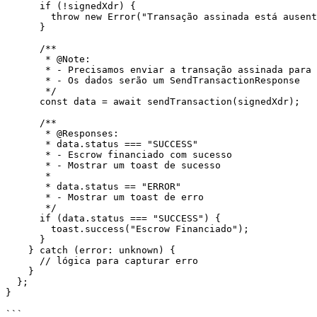
      if (!signedXdr) {

        throw new Error("Transação assinada está ausente.");

      }

      /**

       * @Note:

       * - Precisamos enviar a transação assinada para a API

       * - Os dados serão um SendTransactionResponse

       */

      const data = await sendTransaction(signedXdr);

      /**

       * @Responses:

       * data.status === "SUCCESS"

       * - Escrow financiado com sucesso

       * - Mostrar um toast de sucesso

       *

       * data.status == "ERROR"

       * - Mostrar um toast de erro

       */

      if (data.status === "SUCCESS") {

        toast.success("Escrow Financiado");

      }

    } catch (error: unknown) {

      // lógica para capturar erro

    }

  };

}

```
